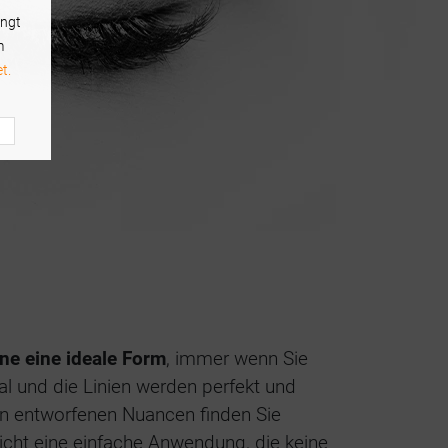
ingt
m
t.
ine eine ideale Form
, immer wenn Sie
l und die Linien werden perfekt und
hön entworfenen Nuancen finden Sie
icht eine einfache Anwendung, die keine