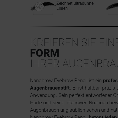
Zeichnet ultradünne
Linien
KREIEREN SIE EI
FORM
IHRER AUGENBRA
Nanobrow Eyebrow Pencil ist ein
profes
Augenbrauenstift.
Er ist haltbar, präzis
Anwendung. Sein perfekt entworfener Gri
Härte und seine intensiven Nuancen bewi
Augenbrauen unglaublich schön und nat
Nanobrow Eyebrow Pencil
betont jede