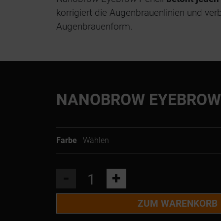
korrigiert die Augenbrauenlinien und ver
Augenbrauenform.
NANOBROW EYEBROW 
Farbe
Wählen
-
+
ZUM WARENKORB