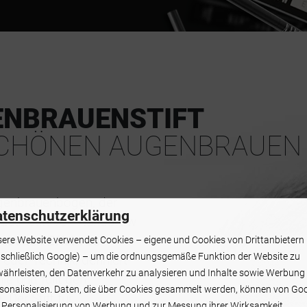
NBRAUENSTIFT
 SCHÖNEN AUGENBRAUEN
genbrauenbogen, der
tenschutzerklärung
brauenstift von Nanobrow
riebenen Effekt zu
ere Website verwendet Cookies – eigene und Cookies von Drittanbietern
nschließlich Google) – um die ordnungsgemäße Funktion der Website zu
Feder-Technik, definiert
ährleisten, den Datenverkehr zu analysieren und Inhalte sowie Werbung
ie und füllt den
sonalisieren. Daten, die über Cookies gesammelt werden, können von Go
Der Stift für
 Personalisierung von Werbung und zur Messung ihrer Wirksamkeit