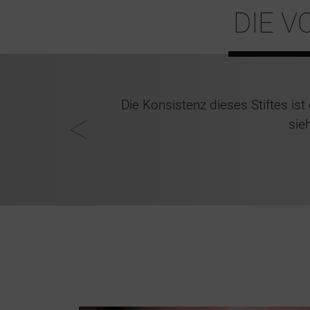
DIE 
gliches Make-up
Die Konsistenz dieses Stiftes i
sie
trina 42, Arosa