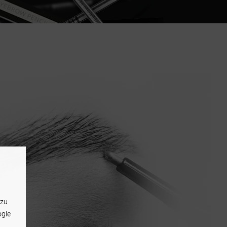
 zu
ogle