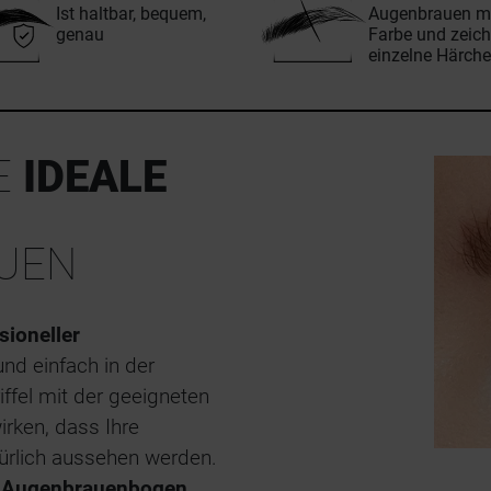
Ist haltbar, bequem,
Augenbrauen m
genau
Farbe und zeich
einzelne Härch
NE
IDEALE
UEN
sioneller
 und einfach in der
ffel mit der geeigneten
rken, dass Ihre
ürlich aussehen werden.
n Augenbrauenbogen
,