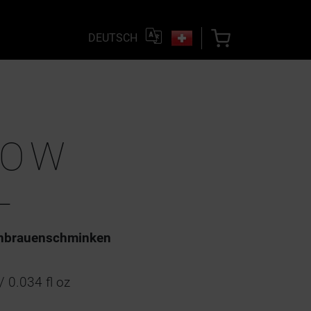
DEUTSCH
ROW
L
enbrauenschminken
/ 0.034 fl oz