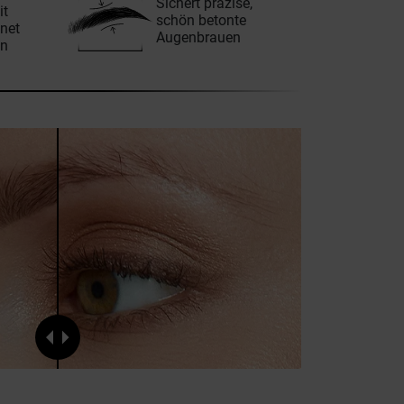
Sichert präzise,
it
schön betonte
net
Augenbrauen
en