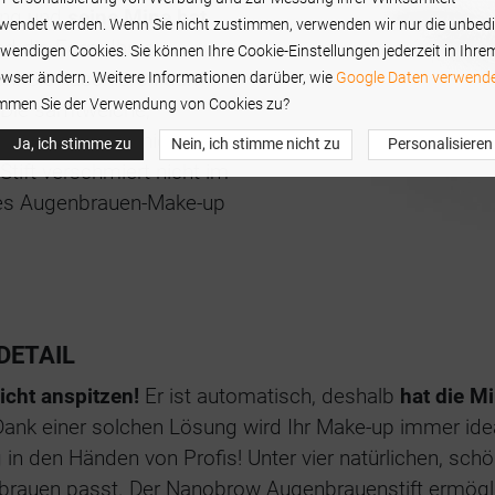
ung und
seine Mine hat
wendet werden. Wenn Sie nicht zustimmen, verwenden wir nur die unbed
nd die Form Ihrer
wendigen Cookies. Sie können Ihre Cookie-Einstellungen jederzeit in Ihre
. Sie kaschieren damit
wser ändern. Weitere Informationen darüber, wie
Google Daten verwende
mmen Sie der Verwendung von Cookies zu?
 Die samtweiche,
rchen und kaschiert die
Ja, ich stimme zu
Nein, ich stimme nicht zu
Personalisieren
 Stift verschmiert nicht im
ktes Augenbrauen-Make-up
DETAIL
cht anspitzen!
Er ist automatisch, deshalb
hat die M
nk einer solchen Lösung wird Ihr Make-up immer idea
g in den Händen von Profis! Unter vier natürlichen, sc
enbrauen passt. Der Nanobrow Augenbrauenstift ermögl