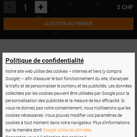
-
+
2 CHF
AJOUTER AU PANIER
Politique de confidentialité
UNE
PRÉCISION OPTIMALE
POUR
STRUCTURER
LES CILS ET LES
Notre site web utilise des cookies – internes et tiers (y compris
SOURCILS!
!
Google) – afin d’assurer le bon fonctionnement du site, d’analyser
le trafic et de personnaliser le contenu et les publicités. Les données
Les applicateurs coton n’absorbent pas les liquides, ce qui
collectées par les cookies peuvent être utilisées par Google pour la
permet d’utiliser les cosmétiques en plus petite quantité et
personnalisation des publicités et la mesure de leur efficacité. Si
de manière plus économique
. Les applicateurs vous
vous ne donnez pas votre consentement, nous n’utiliserons que les
permettent de prélever une quantité optimale de produits, ce
cookies nécessaires. Vous pouvez modifier vos paramètres de
qui s’avère trés pratique pour les doser parfaitement et les
cookies à tout moment dans votre navigateur. Plus d’informations
appliquer de manière pratique et précise. Le pack contient
sur la manière dont
Google utilise les données.
50 applicateurs, ce qui vous permet de les utiliser pendant