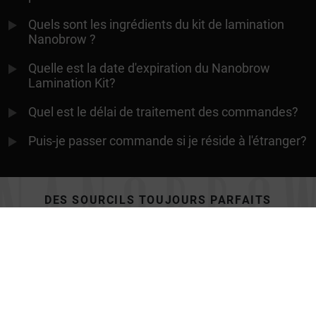
Quels sont les ingrédients du kit de lamination
Nanobrow ?
Quelle est la date d'expiration du Nanobrow
Lamination Kit?
Quel est le délai de traitement des commandes?
Puis-je passer commande si je réside à l'étranger?
DES SOURCILS TOUJOURS PARFAITS
Contact
Conditions générales de vente
Politique de confidentialité
Collaboration
Retours
Gérer les cookies