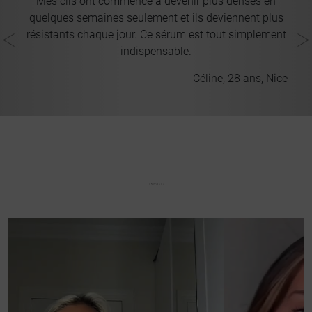
Mes cils ont commencé à devenir plus denses en
r
d
quelques semaines seulement et ils deviennent plus
pa
résistants chaque jour. Ce sérum est tout simplement
indispensable.
Céline, 28 ans, Nice
yon