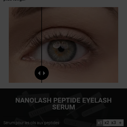
NANOLASH PEPTIDE EYELASH
SERUM
x1
x2
x3
+
Sérum pour les cils aux peptides