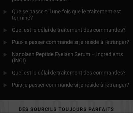
Que se passe-t-il une fois que le traitement est
terminé?
Quel est le délai de traitement des commandes?
Puis-je passer commande si je réside à l'étranger?
Nanolash Peptide Eyelash Serum – Ingrédients
(INCI)
Quel est le délai de traitement des commandes?
Puis-je passer commande si je réside à l'étranger?
DES SOURCILS TOUJOURS PARFAITS